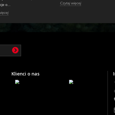
Czytaj więcej
je o...
więcej
Klienci o nas