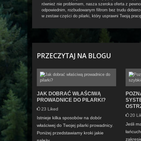
również nie problemem, nasza szeroka oferta z pewnoś
odpowiednim, rozbudowanym filtrom bez trudu dobier
w zestaw części do pilarki, który usprawni Twoją pra
PRZECZYTAJ NA BLOGU
JAK DOBRAĆ WŁAŚCIWĄ
POZN
PROWADNICE DO PILARKI?
SYST
OSTR
23
Liked
20
Li
Istnieje kilka sposobów na dobór
Jeśli m
właściwej do Twojej pilarki prowadnicy.
łańcuch
Poniżej przedstawiamy kroki jakie
zakresi
należy...