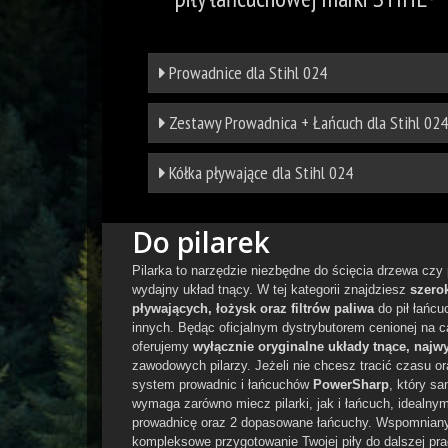
Prowadnice dla Stihl 024
Zestawy Prowadnica + Łańcuch dla Stihl 024
Kółka pływające dla Stihl 024
Do pilarek
Pilarka to narzędzie niezbędne do ścięcia drzewa czy
wydajny układ tnący. W tej kategorii znajdziesz
szero
pływających, łożysk oraz filtrów paliwa
do pił łańcu
innych. Będąc oficjalnym dystrybutorem cenionej na 
oferujemy
wyłącznie oryginalne układy tnące, najwy
zawodowych pilarzy. Jeżeli nie chcesz tracić czasu o
system prowadnic i łańcuchów
PowerSharp
, który s
wymaga zarówno miecz pilarki, jak i łańcuch, idealn
prowadnicę oraz 2 dopasowane łańcuchy. Wspomniany 
kompleksowe przygotowanie Twojej piły do dalszej pr