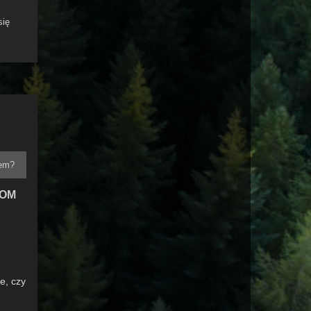
się
DOM
e, czy