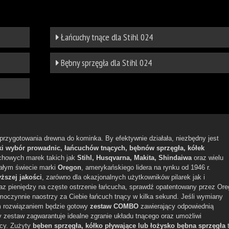
Łańcuchy tnące dla Stihl 024
Bębny sprzęgła dla Stihl 024
 przygotowania drewna do kominka. By efektywnie działała, niezbędny jest
ki wybór prowadnic, łańcuchów tnących, bębnów sprzęgła, kółek
chowych marek takich jak
Stihl, Husqvarna, Makita, Shindaiwa
oraz wielu
całym świecie marki
Oregon
, amerykańskiego lidera na rynku od 1946 r.
ższej jakości
, zarówno dla okazjonalnych użytkowników pilarek jak i
raz pieniędzy na częste ostrzenie łańcucha, sprawdź opatentowany przez Or
amoczynnie naostrzy za Ciebie łańcuch tnący w kilka sekund. Jeśli wymiany
ym rozwiązaniem będzie gotowy
zestaw COMBO
zawierający odpowiednią
zestaw zagwarantuje idealne zgranie układu tnącego oraz umożliwi
acy. Zużyty
bęben sprzęgła, kółko pływające lub łożysko bębna sprzęgła