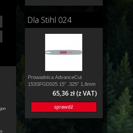
Dla Stihl 024
Prowadnica AdvanceCut
153SFGD025 15" .325" 1,6mm
65,36 zł (z VAT)
sprawdź
egon
to