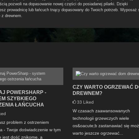
cią pozwoli na dopasowanie nowej części do posiadanej pilarki. Dzięki
zesz prowadnicę lub łańcuch tnący dopasowany do Twoich potrzeb. Wyposaż 
cę z drewnem.
CZY WARTO OGRZEWAĆ 
AJ POWERSHARP -
DREWNEM?
EM SZYBKIEGO
33
Liked
ZENIA ŁAŃCUCHA
W czasach zaawansowanych
ked
technologii grzewczych wiele
asz problem z ostrzeniem
os&oacute;b zastanawiać się moż
a - Twoje doświadczenie w tym
warto jeszcze ogrzewać...
e jest dość znikome, a