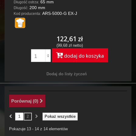
65 mm
Długość ostrza:
200 mm
Długość:
ARS-5000-G EX-J
Kod producenta:
122,61 zł
(99,68 zł netto)
dodaj do koszyka
Dodaj do listy życzeń
Porównaj (
0
)
1
2
Pokaż wszystkie
Pokazuje 13 - 14 z 14 elementów