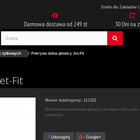
Strefa dla Zakładów 
Darmowa dostawa od 249 zł
30 Dni na 
ic żyłkowych
Pokrywa dolna głowicy Jet-Fit
et-Fit
Numer katalogowy:
111151
Wzmocniona podstawa głowicy dostępna tylko jako
zamienna
Udostępnij
Google+