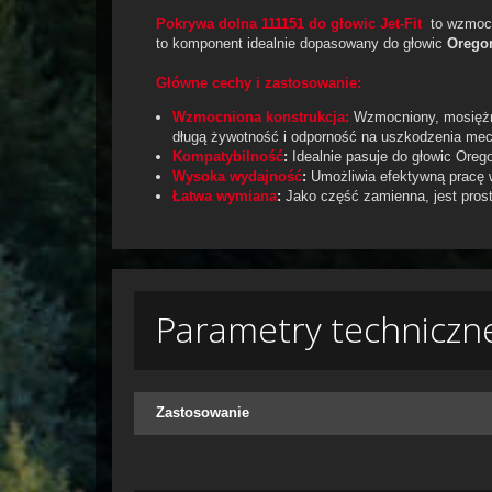
Pokrywa dolna 111151 do głowic Jet-Fit
to wzmocn
to komponent idealnie dopasowany do głowic
Oregon
Główne cechy i zastosowanie:
Wzmocniona konstrukcja:
Wzmocniony, mosiężny
długą żywotność i odporność na uszkodzenia me
Kompatybilność
:
Idealnie pasuje do głowic Ore
Wysoka wydajność
:
Umożliwia efektywną pracę 
Łatwa wymiana
:
Jako część zamienna, jest prost
Parametry techniczn
Zastosowanie