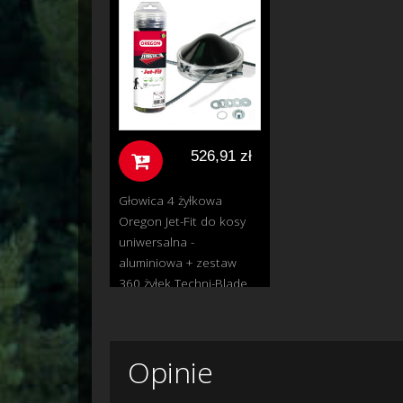
526,91 zł
Głowica 4 żyłkowa
Oregon Jet-Fit do kosy
uniwersalna -
aluminiowa + zestaw
360 żyłek Techni-Blade
Opinie