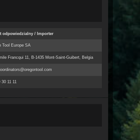
 odpowiedzialny / Importer
n Tool Europe SA
ile Francqui 11, B-1435 Mont-Saint-Guibert, Belgia
coordinators@oregontool.com
 30 11 11