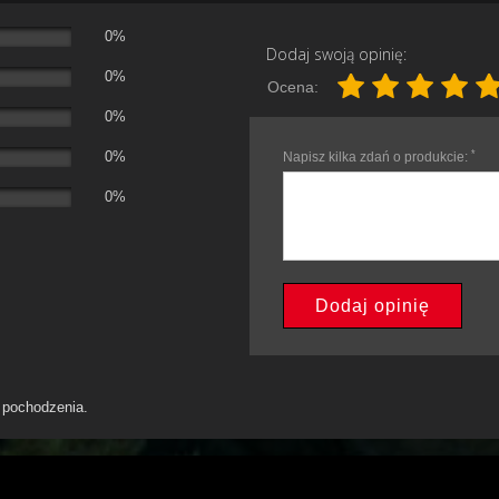
0%
Dodaj swoją opinię:
0%
Ocena:
0%
*
0%
Napisz kilka zdań o produkcie:
0%
Dodaj opinię
h pochodzenia.