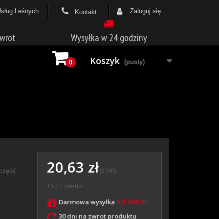
Usług Leśnych
Zaloguj się
Kontakt
zwrot
Wysyłka w 24 godziny
Koszyk
(pusty)
0
20,63 zł
(z Vat)
 część
16,77 zł
netto
od 249 zł
Darmowa wysyłka
30 dni na zwrot produktu