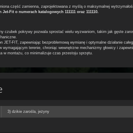
iona część zamienna, zaprojektowana z myślą o maksymalnej wytrzymałości
 Jet-Fit o numerach katalogowych 111111 oraz 111110.
 czubek pokrywy pozwala sprostać wielu wyzwaniom, takim jak gęste zarośla
chaniczne.
gon JET-FIT, zapewniając bezproblemową wymianę i optymalne działanie cał
w wymagającym terenie, chroniąc wewnętrzne mechanizmy głowicy i zapewnia
a w montażu, co minimalizuje czas przestoju sprzętu.
e
3) dzikie zarośla, jeżyny