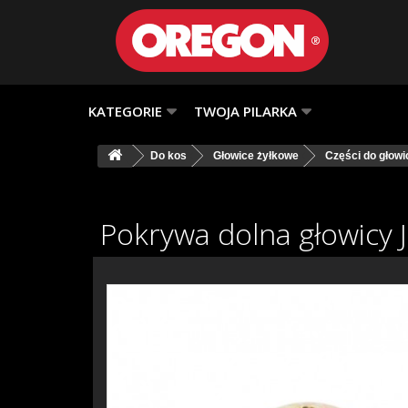
KATEGORIE
TWOJA PILARKA
Do kos
Głowice żyłkowe
Części do głow
Pokrywa dolna głowicy J