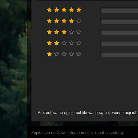
Prezentowane opinie publikowane są bez weryfikacji ic
Zapisz się do Newslettera i odbierz rabat na zakupy