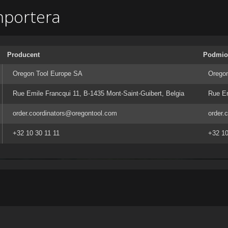
mportera
Producent
Podmiot
Oregon Tool Europe SA
Orego
Rue Emile Francqui 11, B-1435 Mont-Saint-Guibert, Belgia
Rue Em
order.coordinators@oregontool.com
order.
+32 10 30 11 11
+32 10