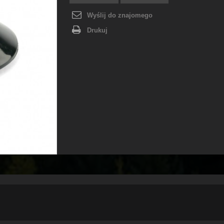
Wyślij do znajomego
Drukuj