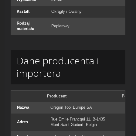
Kształt
Okrągły / Owalny
Rodzaj
Papierowy
materiału
Dane producenta i
importera
Producent
Podmiot
Nazwa
Oregon Tool Europe SA
Orego
Rue Emile Francqui 11, B-1435
Rue E
Adres
Mont-Saint-Guibert, Belgia
Mont-S