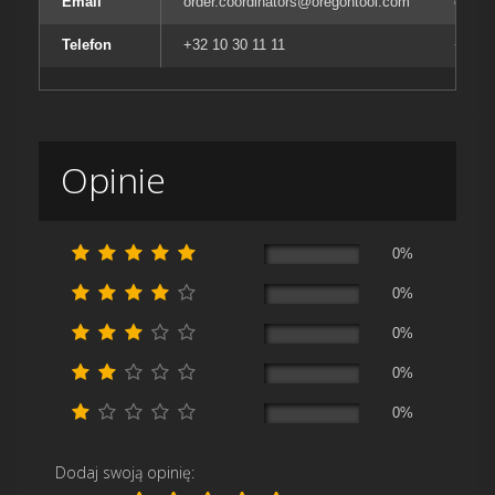
Email
order.coordinators@oregontool.com
order
Telefon
+32 10 30 11 11
+32 10
Opinie
0%
0%
0%
0%
0%
Dodaj swoją opinię: