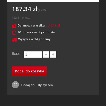
187,34 zł
(z Vat)
152,31 zł
netto
od 249 zł
Darmowa wysyłka
30 dni na zwrot produktu
Wysyłka w 24 godziny
Ilość
Dodaj do koszyka
Dodaj do listy życzeń