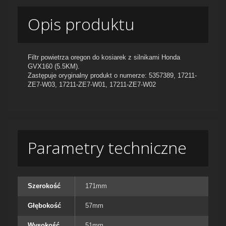
Opis produktu
Filtr powietrza oregon do kosiarek z silnikami Honda
GVX160 (5.5KM).
Zastępuje oryginalny produkt o numerze: 5357389, 17211-
ZE7-W03, 17211-ZE7-W01, 17211-ZE7-W02
Parametry techniczne
Szerokość
171mm
Głębokość
57mm
Wysokość
51mm