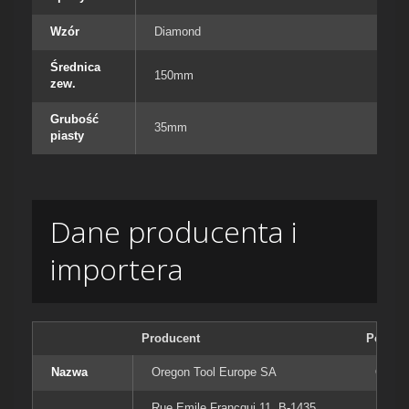
Wzór
Diamond
Średnica
150mm
zew.
Grubość
35mm
piasty
Dane producenta i
importera
Producent
Podmiot
Nazwa
Oregon Tool Europe SA
Orego
Rue Emile Francqui 11, B-1435
Rue E