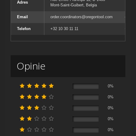
Adres
Mont-Saint-Guibert, Belgia
Mont-S
Email
order.coordinators@oregontool.com
order
Telefon
+32 10 30 11 11
+32 10
Opinie
0%
0%
0%
0%
0%