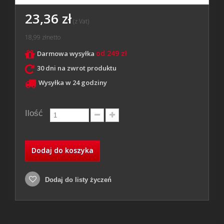
23,36 zł
(z Vat)
18,99 zł
netto
od 249 zł
Darmowa wysyłka
30 dni na zwrot produktu
Wysyłka w 24 godziny
Ilość
Dodaj do koszyka
Dodaj do listy życzeń