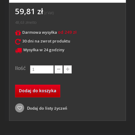
59,81 zł
(z Vat)
48,63 zł
netto
od 249 zł
Darmowa wysyłka
30 dni na zwrot produktu
Wysyłka w 24 godziny
Ilość
Dodaj do koszyka
Dodaj do listy życzeń