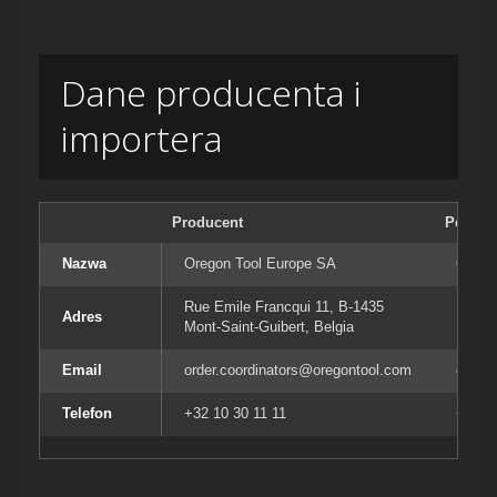
Dane producenta i
importera
Producent
Podmiot
Nazwa
Oregon Tool Europe SA
Orego
Rue Emile Francqui 11, B-1435
Rue E
Adres
Mont-Saint-Guibert, Belgia
Mont-S
Email
order.coordinators@oregontool.com
order
Telefon
+32 10 30 11 11
+32 10