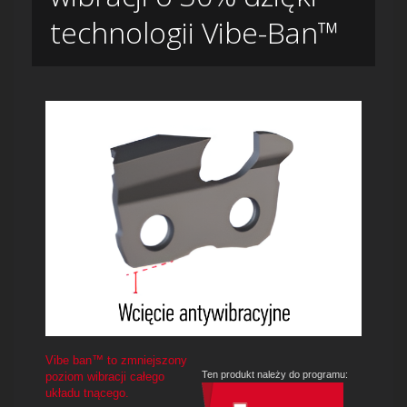
technologii Vibe-Ban™
Vibe ban™ to zmniejszony
Ten produkt należy do programu:
poziom wibracji całego
układu tnącego.