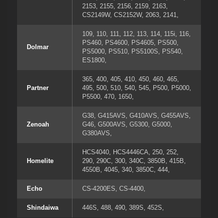
2153
,
2155
,
2156
,
2159
,
2163
,
CS2149W
,
CS2152W
,
2063
,
2141
,
109
,
110
,
111
,
112
,
113
,
114
,
115i
,
116
,
PS460
,
PS4600
,
PS4605
,
PS500
,
Dolmar
PS5000
,
PS510
,
PS5100S
,
PS540
,
ES1800
,
365
,
400
,
405
,
410
,
450
,
460
,
465
,
Partner
495
,
500
,
510
,
540
,
545
,
P500
,
P5000
,
P5500
,
470
,
1650
,
G38
,
G415AVS
,
G410AVS
,
G455AVS
,
Zenoah
G46
,
G500AVS
,
G5300
,
G5000
,
G380AVS
,
HCS4040
,
HCS4446CA
,
250
,
252
,
Homelite
290
,
290C
,
300
,
340C
,
3850B
,
415B
,
4550B
,
4045
,
340
,
3850C
,
444
,
Echo
CS-4200ES
,
CS-4400
,
Shindaiwa
446S
,
488
,
490
,
389S
,
452S
,