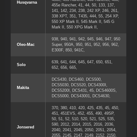
Husqvarna
455e Rancher
,
41
,
44
,
50
,
133
,
137
,
141
,
142
,
234
,
238
,
242 XP
,
246
,
261
,
338 XPT
,
351
,
T435
,
444
,
55
,
254 XP
,
550 XP Mark II
,
545 Mark II
,
545 G
Mark II
,
550 XPG Mark II
,
938
,
940
,
941
,
942
,
945
,
946
,
947
,
950
Oleo-Mac
Super
,
950A
,
950
,
951
,
952
,
956
,
962
,
E300F
,
850
,
941C
,
639
,
641
,
644
,
645
,
647
,
650
,
651
,
Solo
652
,
656
,
665
,
DCS430
,
DCS460
,
DCS500
,
DCS5030
,
DCS520
,
DCS4300I
,
Makita
DCS5200I
,
DCS431
,
45
,
DCS4600S
,
DCS5000
,
DCS43001
,
DCS4630
,
370
,
380
,
410
,
420
,
425
,
435
,
45
,
450
,
451
,
451EVS
,
452
,
455
,
490
,
49SP
,
50
,
51
,
52
,
510
,
520
,
521
,
525
,
535
,
590
,
2012
,
2014
,
2015
,
2016
,
2036
,
Jonsered
2040
,
2041
,
2045
,
2050
,
2051
,
2054
,
2055
,
2145
,
2147
,
2149
,
2152
,
2150
,