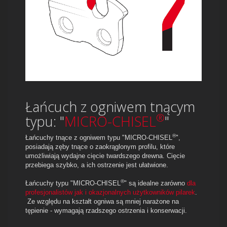
Łańcuch z ogniwem tnącym
®
typu: "
MICRO-CHISEL
"
®
Łańcuchy tnące z ogniwem typu "MICRO-CHISEL
",
posiadają zęby tnące o zaokrąglonym profilu, które
umożliwiają wydajne cięcie twardszego drewna. Cięcie
przebiega szybko, a ich ostrzenie jest ułatwione.
®
Łańcuchy typu "MICRO-CHISEL
"
są idealne zarówno
dla
profesjonalistów jak i okazjonalnych użytkowników pilarek
.
Ze względu na kształt ogniwa są mniej narażone na
tępienie - wymagają rzadszego ostrzenia i konserwacji.