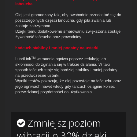
łańcucha
Olej jest gromadzony tak, aby swobodnie przedostać się do
poszczególnych części łańcucha, gdy piła zwalnia lub
zostaje zatrzymana.
Dzięki temu dodatkowemu smarowaniu zwiększona zostaje
żywotność łańcucha oraz prowadnicy.
Łańcuch stabilny i mniej podatny na usterki
TM
LubriLink
wzmacnia ogniwa poprzez redukcję ich
skłonności do zginania się w trakcie działania. W taki
sposób łańcuch staje się bardziej stabilny i mniej podatny
na przedwczesne usterki.
Wyniki testów pokazują, że olej pozostaje na łańcuchu oraz
jego ogniwach nawet wtedy gdy łańcuch osiągnie koniec
przewidzianej przydatności do użytkowania.
Zmniejsz poziom
wibracji o 30% dzięki