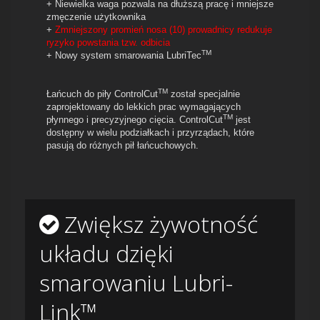
+ Niewielka waga pozwala na dłuższą pracę i mniejsze
zmęczenie użytkownika
+
Zmniejszony promień nosa (10) prowadnicy redukuje
ryzyko powstania tzw. odbicia
TM
+ Nowy system smarowania LubriTec
TM
Łańcuch do piły ControlCut
został specjalnie
zaprojektowany do lekkich prac wymagających
TM
płynnego i precyzyjnego cięcia. ControlCut
jest
dostępny w wielu podziałkach i przyrządach, które
pasują do różnych pił łańcuchowych.
Zwiększ żywotność
układu dzięki
smarowaniu Lubri-
Link™