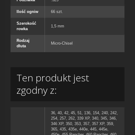
Ilość ogniw
66 szt.
Szerokość
1,5 mm
rowka
Rodzaj
Micro-Chisel
dłuta
Ten produkt jest
zgodny z:
36
,
40
,
42
,
45
,
51
,
136
,
154
,
240
,
242
,
254
,
257
,
262
,
339 XP
,
340
,
345
,
346
,
346 XP
,
350
,
353
,
357
,
357 XP
,
359
,
365
,
435
,
435e
,
440e
,
445
,
445e
,
450e
,
455 Rancher
,
460 Rancher
,
460
,