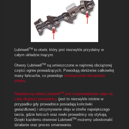
TM
Lubriwell
to otwór, który jest niezwykle przydatny w
całym układzie tnącym.
TM
Otwory Lubriwell
są umieszczone w najmniej obciążonej
części ogniw prowadzących.
Powodują obniżenie całkowitej
masy łańcucha, co powoduje
zmniejszenie obciążenia
silnika
.
TM
Największą zaletą Lubriwell
jest rozprowadzanie oleju na
całej długości prowadnicy
(jest to niezwykle istotne w
przypadku gdy prowadnice posiadają końcówki
gwiazdkowe) i utrzymywanie oleju w strefie największego
tarcia, gdzie łańcuch oraz rowki prowadnicy się stykają.
TM
Dzięki każdemu otworowi Lubriwell
możemy udoskonalić
działanie oraz proces smarowania.