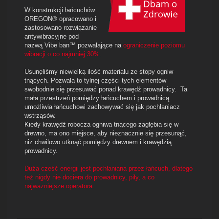
W konstrukcji łańcuchów
OREGON® opracowano i
zastosowano rozwiązanie
antywibracyjne pod
nazwą
Vibe ban™
pozwalające na
ograniczenie poziomu
wibracji o co najmniej 30%.
Usunęliśmy niewielką ilość materiału ze stopy ogniw
tnących. Pozwala to tylnej części tych elementów
swobodnie się przesuwać ponad krawędź prowadnicy.
Ta
mała przestrzeń pomiędzy łańcuchem i prowadnicą
umożliwia łańcuchowi zachowywać się jak pochłaniacz
wstrząsów.
Kiedy krawędź robocza ogniwa tnącego zagłębia się w
drewno, ma ono miejsce, aby nieznacznie się przesunąć,
niż chwilowo utknąć pomiędzy drewnem i krawędzią
prowadnicy.
Duża cześć energii jest pochłaniana przez łańcuch, dlatego
też nigdy nie dociera do prowadnicy, piły, a co
najważniejsze operatora.