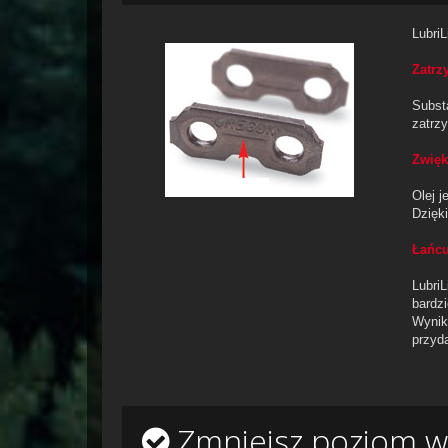
LubriL
Zatrz
Subst
zatrz
Zwięk
Olej 
Dzięk
Łańcu
LubriL
bardzi
Wynik
przyd
Zmniejsz poziom wi