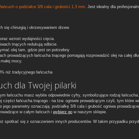
łańcuch o podziałce 3/8 cala i grubości 1,3 mm
. Jest idealny dla profesjonal
h się chirurgią i okrzesywaniem drzew.
oraz wzrost wydajności cięcia.
iwach tnących redukują odbicie.
mać olej tam, gdzie jest on potrzebny
ch prowadzących łańcucha tnącego pomagają rozprowadzić olej na całej dłu
h małej mocy.
3% niż tradycyjnego łańcucha
ch dla Twojej pilarki
ym łańcuchu masz wybite odpowiednie cyfry, symbolizujące rodzaj łańcucha.
 części łańcucha tnącego - na tzw. ogniwie prowadzącym czyli, tym które w
 to jego parametry oznaczają: podziałkę 3/8 cala i grubość ogniwa prowadząc
prowadzące w całym łańcuch i
wybierz go
w naszym sklepie.
eż spotkać się z oznaczeniem innych producentów. W takim przypadku przy