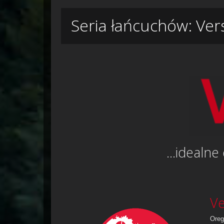
Seria łańcuchów: Ve
...idealn
Ve
Oreg