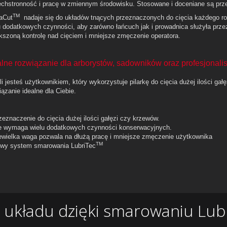
chstronność i pracę w zmiennym środowisku. Stosowane i doceniane są pr
TM
aCut
nadaje się do układów tnących przeznaczonych do cięcia każdego rod
u dodatkowych czynności, aby zarówno łańcuch jak i prowadnica służyła prz
kszoną kontrolę nad cięciem i mniejsze zmęczenie operatora.
alne rozwiązanie dla arborystów, sadowników oraz profesjonali
i jesteś użytkownikiem, który wykorzystuje pilarkę do cięcia dużej ilości gałę
iązanie idealne dla Ciebie.
zeznaczenie do cięcia dużej ilości gałęzi czy krzewów.
e wymaga wielu dodatkowych czynności konserwacyjnych.
ewielka waga pozwala na dłużą pracę i mniejsze zmęczenie użytkownika
TM
wy system smarowania LubriTec
układu dzięki smarowaniu Lubr