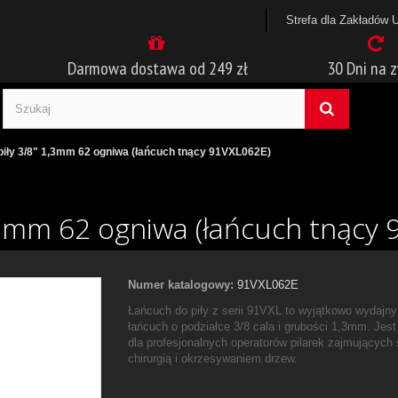
Strefa dla Zakładów 
Darmowa dostawa od 249 zł
30 Dni na 
piły 3/8" 1,3mm 62 ogniwa (łańcuch tnący 91VXL062E)
,3mm 62 ogniwa (łańcuch tnący
Numer katalogowy:
91VXL062E
Łańcuch do piły z serii 91VXL to wyjątkowo wydajny
łańcuch o podziałce 3/8 cala i grubości 1,3mm. Jest
dla profesjonalnych operatorów pilarek zajmujących 
chirurgią i okrzesywaniem drzew.