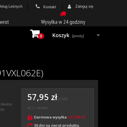
Usług Leśnych
Zaloguj się
Kontakt
zwrot
Wysyłka w 24 godziny
Koszyk
(pusty)
0
 91VXL062E)
57,95 zł
(z Vat)
 idealny
47,11 zł
netto
się
od 249 zł
Darmowa wysyłka
30 dni na zwrot produktu