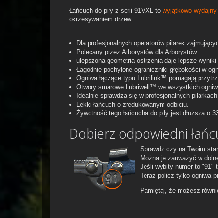
Łańcuch do piły z serii 91VXL to
wyjątkowo wydajny 
okrzesywaniem drzew.
Dla profesjonalnych operatorów pilarek zajmującyc
Polecany przez Arborystów dla Arborystów.
ulepszona geometria ostrzenia daje lepsze wyniki 
Łagodnie pochylone ograniczniki głębokości w ogn
Ogniwa łączące typu Lubrilink™ pomagają przytrzy
Otwory smarowe Lubriwell™ we wszystkich ogniwa
Idealnie sprawdza się w profesjonalnych pilarkac
Lekki łańcuch o zredukowanym odbiciu.
Żywotność tego łańcucha do piły jest dłuższa o 3
Dobierz odpowiedni łańcu
Sprawdź czy na Twoim star
Można je zauważyć w dolnej
Jeśli wybity numer to "91"
Teraz policz tylko ogniwa 
Pamiętaj, że możesz równi