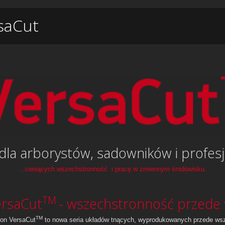
rsaCut
e dla arborystów, sadowników i profes
...ceniących wszechstronność i pracę w zmiennym środowisku.
TM
rsaCut
- wszechstronność przede
TM
on VersaCut
to nowa seria układów tnących, wyprodukowanych przede wsz