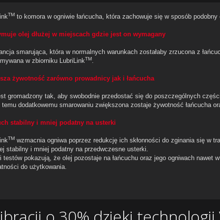
TM
ink
to komora w ogniwie łańcucha, która zachowuje się w sposób podobny d
ymuje olej dłużej w miejscach gdzie jest on wymagany
ancja smarująca, która w normalnych warunkach zostałaby zrzucona z łańcuc
TM
ymywana w zbiorniku LubriLink
.
sza żywotność zarówno prowadnicy jak i łańcucha
jest gromadzony tak, aby swobodnie przedostać się do poszczególnych części
i temu dodatkowemu smarowaniu zwiększona zostaje żywotność łańcucha or
ch stabilny i mniej podatny na usterki
TM
ink
wzmacnia ogniwa poprzez redukcję ich skłonności do zginania się w trak
ej stabilny i mniej podatny na przedwczesne usterki.
i testów pokazują, że olej pozostaje na łańcuchu oraz jego ogniwach nawet w
atności do użytkowania.
bracji o 30% dzięki technologi