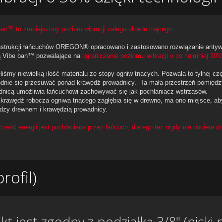
ban™ to zmniejszony poziom wibracji całego układu tnącego.
strukcji łańcuchów OREGON® opracowano i zastosowano rozwiązanie antyw
ą
Vibe ban™
pozwalające na
ograniczenie poziomu wibracji o co najmniej 30%
iśmy niewielką ilość materiału ze stopy ogniw tnących. Pozwala to tylnej c
dnie się przesuwać ponad krawędź prowadnicy.
Ta mała przestrzeń pomiędz
dnicą umożliwia łańcuchowi zachowywać się jak pochłaniacz wstrząsów.
 krawędź robocza ogniwa tnącego zagłębia się w drewno, ma ono miejsce, aby
dzy drewnem i krawędzią prowadnicy.
ześć energii jest pochłaniana przez łańcuch, dlatego też nigdy nie dociera d
rofil)
 jest zgodny z podziałką 3/8" (niski p