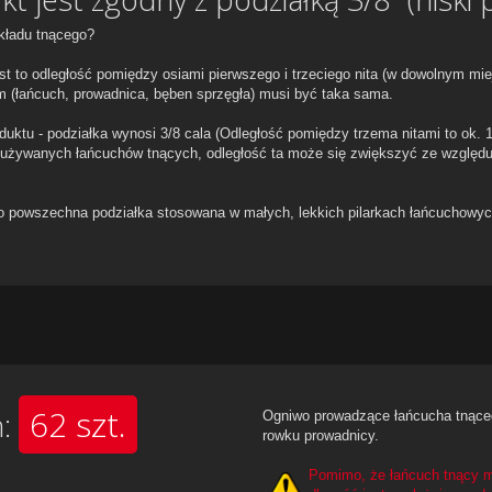
układu tnącego?
st to odległość pomiędzy osiami pierwszego i trzeciego nita (w dowolnym mi
m (łańcuch, prowadnica, bęben sprzęgła) musi być taka sama.
uktu - podziałka wynosi 3/8 cala (Odległość pomiędzy trzema nitami to ok. 
żywanych łańcuchów tnących, odległość ta może się zwiększyć ze względu 
l) to powszechna podziałka stosowana w małych, lekkich pilarkach łańcuchowy
62 szt.
h:
Ogniwo prowadzące łańcucha tnącego
rowku prowadnicy.
Pomimo, że łańcuch tnący mo