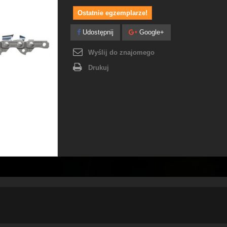
Ostatnie egzemplarze!
Udostępnij
Google+
Wyślij do znajomego
Drukuj