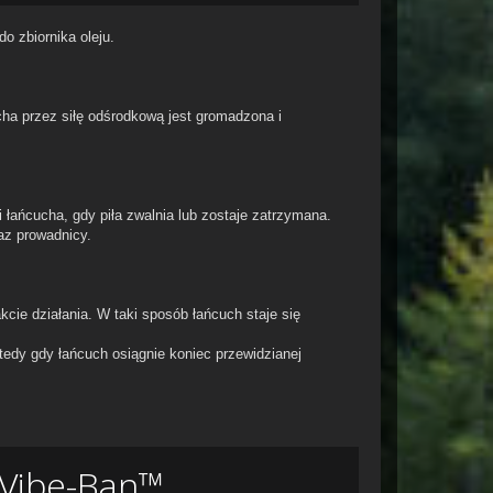
o zbiornika oleju.
ha przez siłę odśrodkową jest gromadzona i
 łańcucha, gdy piła zwalnia lub zostaje zatrzymana.
az prowadnicy.
cie działania. W taki sposób łańcuch staje się
tedy gdy łańcuch osiągnie koniec przewidzianej
i Vibe-Ban™