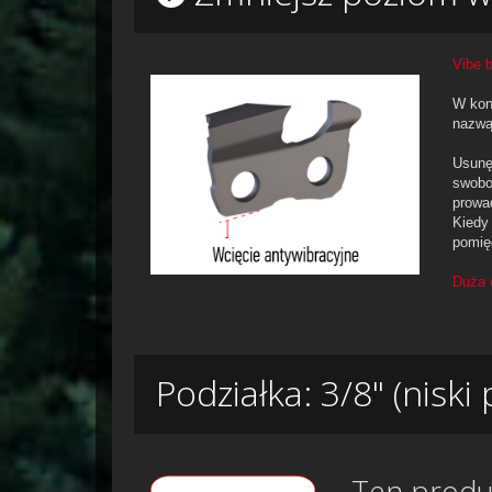
Vibe 
W kon
nazw
Usunęl
swobo
prowa
Kiedy
pomię
Duża c
Podziałka: 3/8" (niski p
Ten produkt