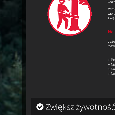
wsze
Vers
wiel
zwię
Ide
Jeżel
rozw
+ Pr
+ Ni
+ Ni
+ No
Zwiększ żywotność 