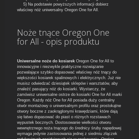
5) Na podstawie powyższych informacji dobierz
właściwy nóż uniwersalny Oregon One for All.
Noże tnące Oregon One
for All - opis produktu
Uniwersalne noże do kosiarek
Oregon One for All to
innowacyjne i niezwykle praktyczne rozwiązanie
pozwalające szybko dopasować właściwy nóż tnący do
większości kosiarek spalinowych i elektrycznych. Już nie
musisz odwiedzać dziesiątek sklepów i warsztatów, aby
znaleźć pasujący nóż do kosiarki. Wystarczy, że
zamówisz uniwersalne ostrze do kosiarki One for All marki
Oregon. Każdy nóż One for All posiada duży centralny
otwór montażowy o uniwersalnym profilu oraz prostokątne
otwory boczne z zaokrąglonymi krawędziami, które dają
się łatwo dopasować do piast o różnych rozstawach
wypustek bocznych. Dostosowanie wielkości otworu
wewnętrznego noża tnącego do średnicy śruby napędowej
wymaga jedynie zastosowania jednej z siedmiu złączek