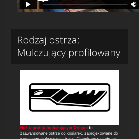
Rodzaj ostrza:
Mulczujący profilowany
Nóż o profilu mulczującym Oregon
to
zaawansowane ostrze do kosiarek, zaprojektowane do
wydajnego mulczowania trawy. Charakteryzuje się on