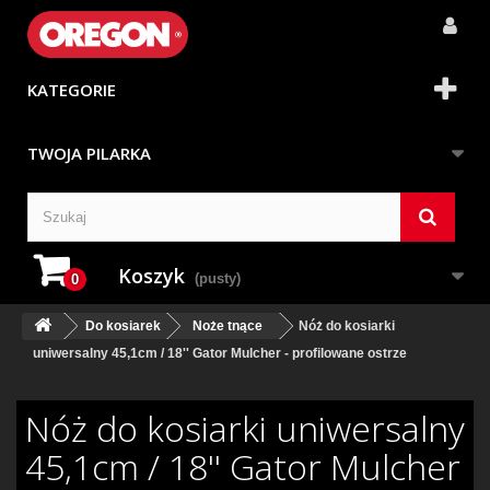
KATEGORIE
TWOJA PILARKA
Koszyk
(pusty)
0
Do kosiarek
Noże tnące
Nóż do kosiarki
uniwersalny 45,1cm / 18'' Gator Mulcher - profilowane ostrze
Nóż do kosiarki uniwersalny
45,1cm / 18'' Gator Mulcher