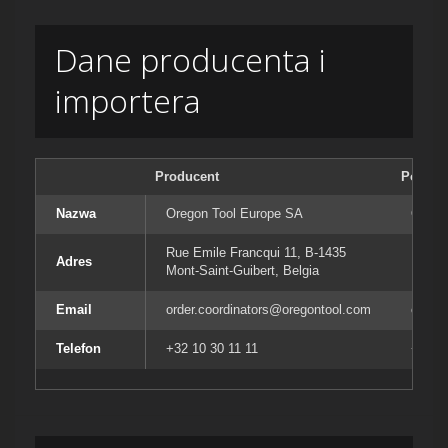
Dane producenta i
importera
Producent
Podmiot
Nazwa
Oregon Tool Europe SA
Orego
Rue Emile Francqui 11, B-1435
Rue E
Adres
Mont-Saint-Guibert, Belgia
Mont-S
Email
order.coordinators@oregontool.com
order
Telefon
+32 10 30 11 11
+32 10