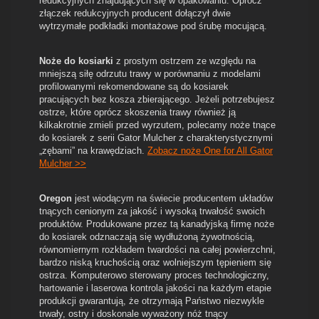
redukcyjnych znajdujących się w opakowaniu. Oprócz
złączek redukcyjnych producent dołączył dwie
wytrzymałe podkładki montażowe pod śrubę mocującą.
Noże do kosiarki
z prostym ostrzem ze względu na
mniejszą siłę odrzutu trawy w porównaniu z modelami
profilowanymi rekomendowane są do kosiarek
pracujących bez kosza zbierającego. Jeżeli potrzebujesz
ostrze, które oprócz skoszenia trawy również ją
kilkakrotnie zmieli przed wyrzutem, polecamy noże tnące
do kosiarek z serii Gator Mulcher z charakterystycznymi
„zębami” na krawędziach.
Zobacz noże One for All Gator
Mulcher >>
Oregon
jest wiodącym na świecie producentem układów
tnących cenionym za jakość i wysoką trwałość swoich
produktów. Produkowane przez tą kanadyjską firmę noże
do kosiarek odznaczają się wydłużoną żywotnością,
równomiernym rozkładem twardości na całej powierzchni,
bardzo niską kruchością oraz wolniejszym tępieniem się
ostrza. Komputerowo sterowany proces technologiczny,
hartowanie i laserowa kontrola jakości na każdym etapie
produkcji gwarantują, że otrzymają Państwo niezwykle
trwały, ostry i doskonale wyważony nóż tnący