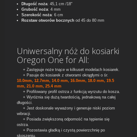
Długość noża
: 45,1 cm /18"
Grubość noża
: 4 mm
Szerokość noża
: 6 cm
Rozstaw otworów bocznych
od 45 do 80 mm
Uniwersalny nóż do kosiarki
Oregon One for All:
+ Zastępuje noże tnące w kilkuset modelach kosiarek.
+ Pasuje do kosiarek z otworami okrągłymi o śr.
10.0mm, 12.7mm, 14.0 mm, 16.0mm, 18.0 mm, 19.5
mm, 21.0 mm, 25.4 mm
+ Profilowany profil ostrza z funkcją wyrzutu do kosza.
+ Wyróżnia się dużą twardością, jednakową na całej
długości.
+ Jest doskonale wyważony i generuje niski poziom
wibracji.
+ Posiada zwiększoną odporność na tępienie się
ostrza.
+ Pozostawia gładką i czystą powierzchnię po
skoszeniu.