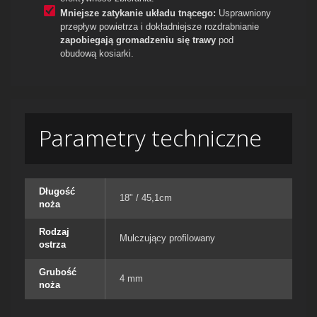
Mniejsze zatykanie układu tnącego:
Usprawniony
przepływ powietrza i dokładniejsze rozdrabnianie
zapobiegają gromadzeniu się trawy
pod
obudową kosiarki.
Parametry techniczne
Długość
18" / 45,1cm
noża
Rodzaj
Mulczujący profilowany
ostrza
Grubość
4 mm
noża