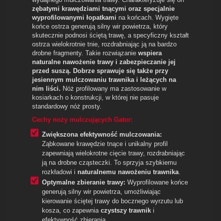
zębatymi krawędziami tnącymi oraz specjalnie
wyprofilowanymi łopatkami
na końcach. Wygięte
końce ostrza generują silny wir powietrza, który
skutecznie podnosi ściętą trawę, a specyficzny kształt
ostrza wielokrotnie tnie, rozdrabniając ją na bardzo
drobne fragmenty. Takie rozwiązanie
wspiera
naturalne nawożenie trawy i zabezpieczanie jej
przed suszą. Dobrze sprawuje się także przy
jesiennym mulczowaniu trawnika i leżących na
nim liści.
Nóż profilowany ma zastosowanie w
kosiarkach o konstrukcji, w której nie pasuje
standardowy nóż prosty.
Cechy noży mulczujących Gator:
Zwiększona efektywność mulczowania:
Ząbkowane krawędzie tnące i unikalny profil
zapewniają wielokrotne cięcie trawy, rozdrabniając
ją na drobne cząsteczki. To sprzyja szybkiemu
rozkładowi i
naturalnemu nawożeniu trawnika
.
Optymalne zbieranie trawy:
Wyprofilowane końce
generują silny wir powietrza, umożliwiając
kierowanie ściętej trawy do bocznego wyrzutu lub
kosza, co zapewnia
czystszy trawnik
i
efektywność zbierania.