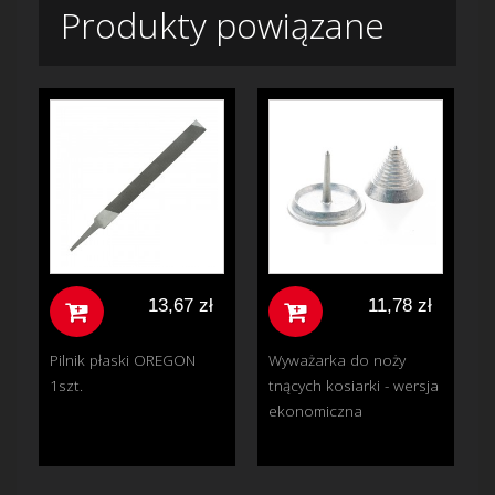
Produkty powiązane
13,67 zł
11,78 zł
Pilnik płaski OREGON
Wyważarka do noży
1szt.
tnących kosiarki - wersja
ekonomiczna