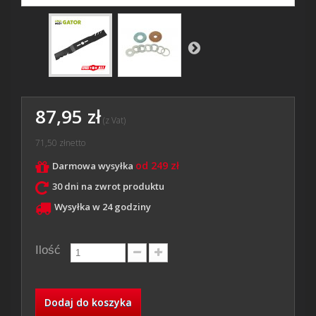
87,95 zł
(z Vat)
71,50 zł
netto
od 249 zł
Darmowa wysyłka
30 dni na zwrot produktu
Wysyłka w 24 godziny
Ilość
Dodaj do koszyka