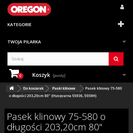
KATEGORIE
TWOJA PILARKA
Koszyk
(pusty)
0
Do kosiarek
Paski klinowe
Pasek klinowy 75-580
o długości 203,20cm 80" (Husqvarna 55936, 5559H)
Pasek klinowy 75-580 o
długości 203,20cm 80"