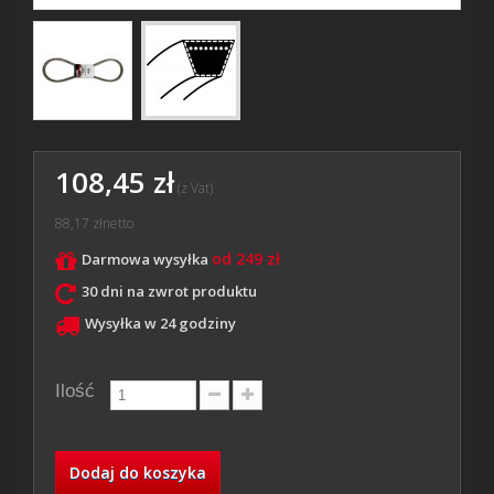
108,45 zł
(z Vat)
88,17 zł
netto
od 249 zł
Darmowa wysyłka
30 dni na zwrot produktu
Wysyłka w 24 godziny
Ilość
Dodaj do koszyka