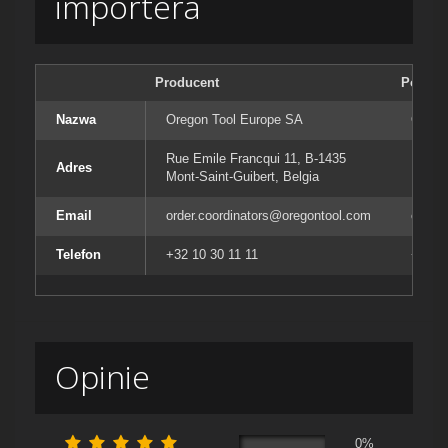
importera
Producent
Podmiot
Nazwa
Oregon Tool Europe SA
Orego
Rue Emile Francqui 11, B-1435
Rue E
Adres
Mont-Saint-Guibert, Belgia
Mont-S
Email
order.coordinators@oregontool.com
order
Telefon
+32 10 30 11 11
+32 10
Opinie
0%