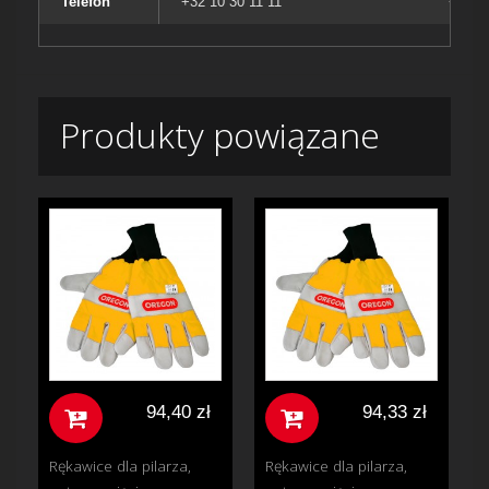
Telefon
+32 10 30 11 11
+32 10
Produkty powiązane
94,40 zł
94,33 zł
Rękawice dla pilarza,
Rękawice dla pilarza,