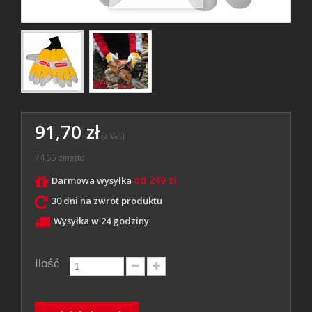
91,70 zł
(z Vat)
74,55 zł
netto
od 249 zł
Darmowa wysyłka
30 dni na zwrot produktu
Wysyłka w 24 godziny
Ilość