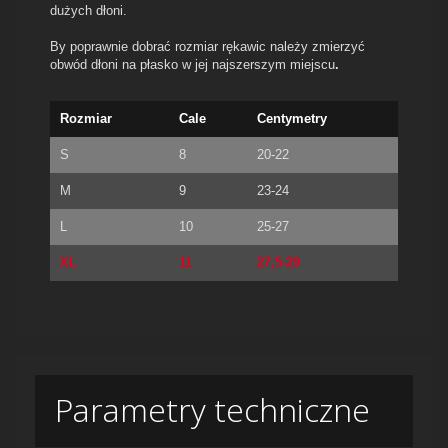
dużych dłoni.
By poprawnie dobrać rozmiar rękawic należy zmierzyć
obwód dłoni na płasko w jej najszerszym miejscu
.
Rozmiar
Cale
Centymetry
S
8
20-22
M
9
23-24
L
10
25-27
XL
11
27,5-29
Parametry techniczne