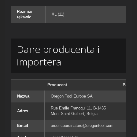
Rozmiar
XL (11)
rękawic
Dane producenta i
importera
Producent
Podmiot
Nazwa
Oregon Tool Europe SA
Orego
Rue Emile Francqui 11, B-1435
Rue E
Adres
Mont-Saint-Guibert, Belgia
Mont-S
Email
order.coordinators@oregontool.com
order