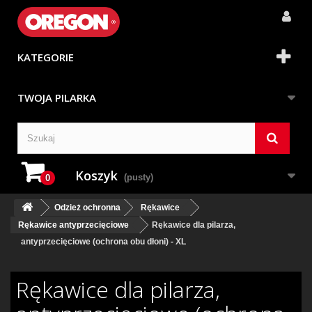
KATEGORIE
TWOJA PILARKA
Koszyk
(pusty)
0
Odzież ochronna
Rękawice
Rękawice antyprzecięciowe
Rękawice dla pilarza,
antyprzecięciowe (ochrona obu dłoni) - XL
Rękawice dla pilarza,