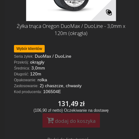
Żyłka tnąca Oregon DuoMax / DuoLine - 3,0mm x
120m (okrągła)
Wybór klientów
DuoMax / DuoLine
Seria żyłek:
okrągły
Przekrój:
3,0mm
Średnica:
120m
Długość:
rolka
Opakowanie:
2) chaszcze, chwasty
Zastosowanie:
106504E
Kod producenta:
131,49 zł
(106,90 zł netto)
Oczekiwanie na dostawę
dodaj do koszyka