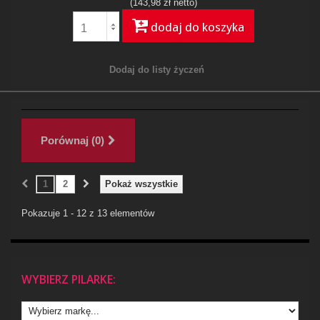
(143,98 zł netto)
dodaj do koszyka
Dodaj do listy życzeń
Porównaj (
0
)
1
2
Pokaż wszystkie
Pokazuje 1 - 12 z 13 elementów
WYBIERZ PILARKE: