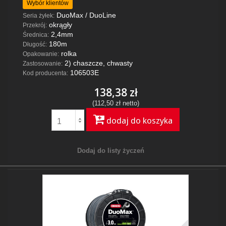
Wybór klientów
DuoMax / DuoLine
Seria żyłek:
okrągły
Przekrój:
2,4mm
Średnica:
180m
Długość:
rolka
Opakowanie:
2) chaszcze, chwasty
Zastosowanie:
106503E
Kod producenta:
138,38 zł
(112,50 zł netto)
dodaj do koszyka
Dodaj do listy życzeń