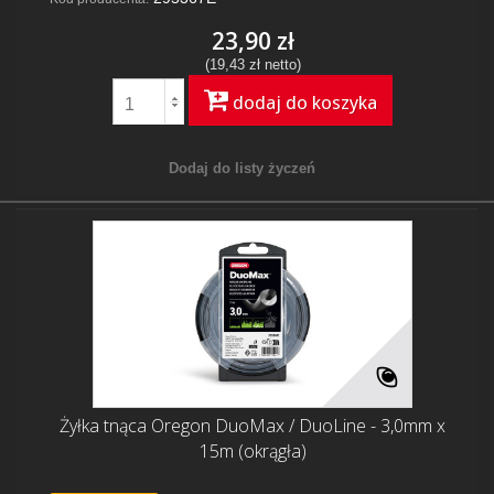
23,90 zł
(19,43 zł netto)
dodaj do koszyka
Dodaj do listy życzeń
Żyłka tnąca Oregon DuoMax / DuoLine - 3,0mm x
15m (okrągła)