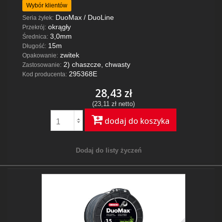
Wybór klientów
DuoMax / DuoLine
Seria żyłek:
okrągły
Przekrój:
3,0mm
Średnica:
15m
Długość:
zwitek
Opakowanie:
2) chaszcze, chwasty
Zastosowanie:
295368E
Kod producenta:
28,43 zł
(23,11 zł netto)
dodaj do koszyka
Dodaj do listy życzeń