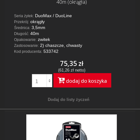
40m (okrągła)
DuoMax / DuoLine
Seria żyłek:
okrągły
Przekrój:
3,5mm
Średnica:
40m
Długość:
zwitek
Opakowanie:
2) chaszcze, chwasty
Zastosowanie:
533742
Kod producenta:
75,35 zł
(61,26 zł netto)
dodaj do koszyka
Dodaj do listy życzeń