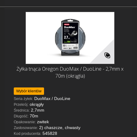
Żyłka tnąca Oregon DuoMax / DuoLine - 2,7mm x
70m (okrągła)
Wybór klientów
DuoMax / DuoLine
Seria żyłek:
okrągły
Przekrój:
2,7mm
Średnica:
70m
Długość:
zwitek
Opakowanie:
2) chaszcze, chwasty
Zastosowanie:
545828
Kod producenta: