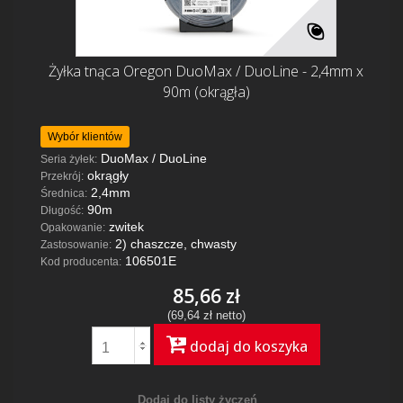
Żyłka tnąca Oregon DuoMax / DuoLine - 2,4mm x
90m (okrągła)
Wybór klientów
DuoMax / DuoLine
Seria żyłek:
okrągły
Przekrój:
2,4mm
Średnica:
90m
Długość:
zwitek
Opakowanie:
2) chaszcze, chwasty
Zastosowanie:
106501E
Kod producenta:
85,66 zł
(69,64 zł netto)
dodaj do koszyka
Dodaj do listy życzeń