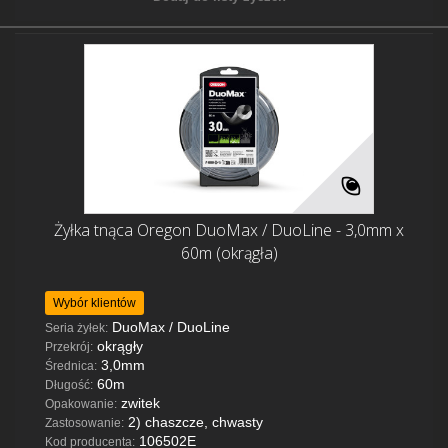
Żyłka tnąca Oregon DuoMax / DuoLine - 3,0mm x
60m (okrągła)
Wybór klientów
DuoMax / DuoLine
Seria żyłek:
okrągły
Przekrój:
3,0mm
Średnica:
60m
Długość:
zwitek
Opakowanie:
2) chaszcze, chwasty
Zastosowanie:
106502E
Kod producenta: