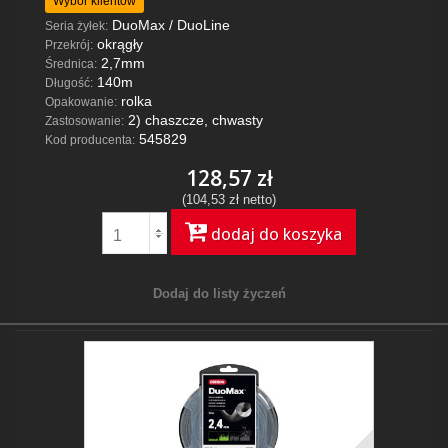
Wybór klientów
DuoMax / DuoLine
Seria żyłek:
okrągły
Przekrój:
2,7mm
Średnica:
140m
Długość:
rolka
Opakowanie:
2) chaszcze, chwasty
Zastosowanie:
545829
Kod producenta:
128,57 zł
(104,53 zł netto)
dodaj do koszyka
Dodaj do listy życzeń