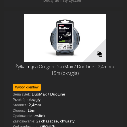
Dodaj do listy życzeń
Żyłka tnąca Oregon DuoMax / DuoLine - 2,4mm x
15m (okrągła)
Wybór klientów
DuoMax / DuoLine
Seria żyłek:
okrągły
Przekrój:
2,4mm
Średnica:
15m
Długość:
zwitek
Opakowanie:
2) chaszcze, chwasty
Zastosowanie:
295367E
Kod producenta: