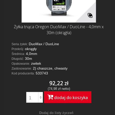
Żyłka tnąca Oregon DuoMax / DuoLine - 4,0mm x
30m (okrągła)
DuoMax / DuoLine
Seria żyłek:
okrągły
Przekrój:
4,0mm
Średnica:
30m
Długość:
zwitek
Opakowanie:
2) chaszcze, chwasty
Zastosowanie:
533743
Kod producenta:
92,22 zł
(74,98 zł netto)
dodaj do koszyka
Dodaj do listy życzeń