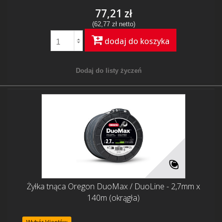
77,21 zł
(62,77 zł netto)
dodaj do koszyka
Dodaj do listy życzeń
Żyłka tnąca Oregon DuoMax / DuoLine - 2,7mm x
140m (okrągła)