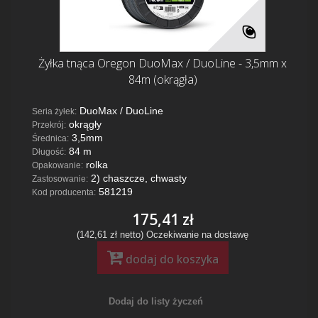
Żyłka tnąca Oregon DuoMax / DuoLine - 3,5mm x
84m (okrągła)
DuoMax / DuoLine
Seria żyłek:
okrągły
Przekrój:
3,5mm
Średnica:
84 m
Długość:
rolka
Opakowanie:
2) chaszcze, chwasty
Zastosowanie:
581219
Kod producenta:
175,41 zł
(142,61 zł netto)
Oczekiwanie na dostawę
dodaj do koszyka
Dodaj do listy życzeń