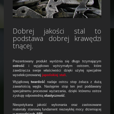
Dobrej jakości stal to
podstawa dobrej krawędzi
tnącej.
Prezentowany produkt wyróżnia się długo trzymającym
ostrość
i wyjątkowo wytrzymałym ostrzem, które
zawdzięcza swoje właściwości dzięki użytej specjalnie
wyselekcjonowanej
japońskiej stali
.
Wyjątkową
twardość
nadaje ostrzu stop żelaza z dużą
zawartością węgla. Następnie stop ten jest poddawany
specjalnemu procesowi wyżarzania, dzięki któremu ostrze
zyskuję odpowiednią
elastyczność
.
Niespotykana jakość wykonania oraz zastosowane
materiały stanowią fundament niezwykłej mocy drzemiącej
w
narzędziach ARS
.