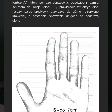
kartce A4
, który pomoże dopasować odpowiedni rozmiar
sekatora do Twojej dłoni. By prawidłowo zmierzyć dłoń,
należy palec środkowy przyłożyć do górnej, czerwonej
krawędzi, a następnie sprawdzić długość do podstawy
dłoni.