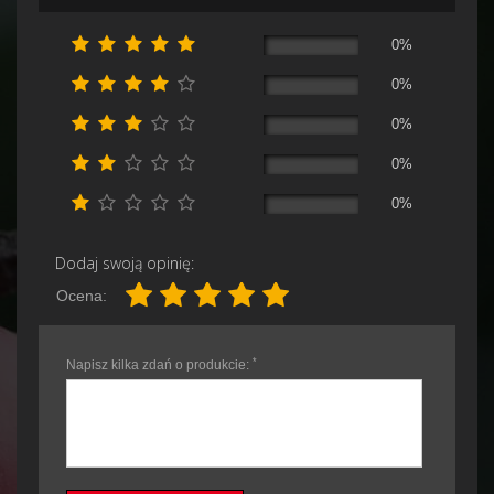
0%
0%
0%
0%
0%
Dodaj swoją opinię:
Ocena:
*
Napisz kilka zdań o produkcie: