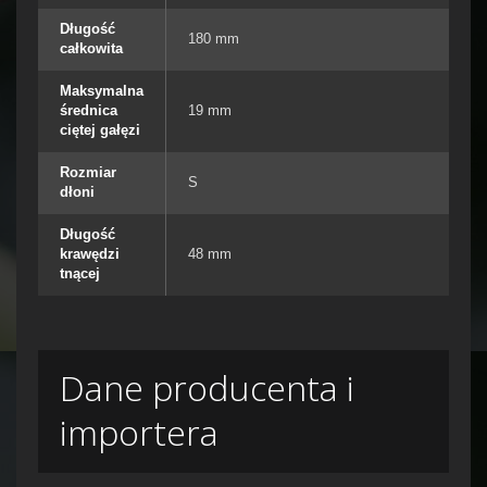
Długość
180 mm
całkowita
Maksymalna
średnica
19 mm
ciętej gałęzi
Rozmiar
S
dłoni
Długość
krawędzi
48 mm
tnącej
Dane producenta i
importera