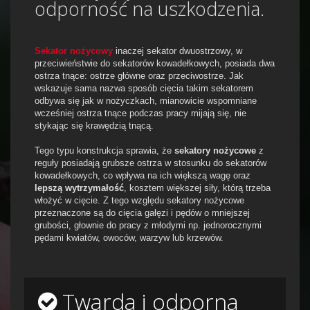
odporność na uszkodzenia.
Sekator nożycowy
inaczej sekator dwuostrzowy, w
przeciwieństwie do sekatorów kowadełkowych, posiada dwa
ostrza tnące: ostrze główne oraz przeciwostrze. Jak
wskazuje sama nazwa sposób cięcia takim sekatorem
odbywa się jak w nożyczkach, mianowicie wspomniane
wcześniej ostrza tnące podczas pracy mijają się, nie
stykając się krawędzią tnącą.
Tego typu konstrukcja sprawia, że
sekatory nożycowe
z
reguły posiadają grubsze ostrza w stosunku do sekatorów
kowadełkowych, co wpływa na ich większą wagę oraz
lepszą wytrzymałość
, kosztem większej siły, którą trzeba
włożyć w cięcie. Z tego względu sekatory nożycowe
przeznaczone są do cięcia gałęzi i pędów o mniejszej
grubości, głownie do pracy z młodymi np. jednorocznymi
pędami kwiatów, owoców, warzyw lub krzewów.
Twarda i odporna