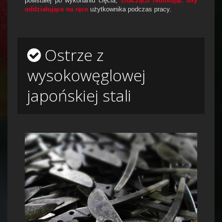
powstałej po wykonaniu cięcia,
znacząco redukując siły
oddziałujące na ręce
użytkownika podczas pracy.
Ostrze z
wysokowęglowej
japońskiej stali