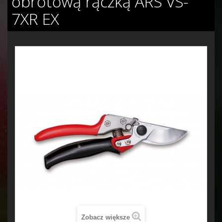
obrotową rączką ARS VS-
7XR EX
Zobacz większe