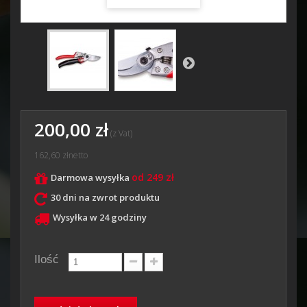
200,00 zł
(z Vat)
162,60 zł
netto
od 249 zł
Darmowa wysyłka
30 dni na zwrot produktu
Wysyłka w 24 godziny
Ilość