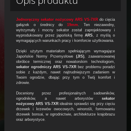
Opis produktu
Jednoręczny sekator nożycowy ARS VS-7XR
do cięcia
gałązek o średnicy do
19mm
. Ten niezawodny,
wytrzymały i mocny sekator został zaprojektowany i
wyprodukowany przez japońską firmę
ARS
, z myślą o
wymagających warunkach pracy i komforcie użytkowania.
Dzięki użytym materiałom spełniającym wymagające
Japońskie Normy Przemysłowe
(JIS)
, zaawansowanej
obróbce termicznej oraz nowatorskim technologiom,
sekator ogrodniczy ARS
VS-7XR
bez problemu poradzi
sobie z każdym, nawet najtrudniejszym zadaniem w
Twoim ogrodzie, dbając przy tym o Twój komfort i
zdrowie.
Doceniony przez profesjonalnych sadowników,
ogrodników, a nawet arborystów
sekator
nożycowy
ARS
VS-7XR
idealnie sprawdzi się przy cięciu
drzewek i krzewów owocowych, winorośli, formowaniu
drzewek bonsai, w ogrodnictwie, architekturze krajobrazu
oraz arborystyce.