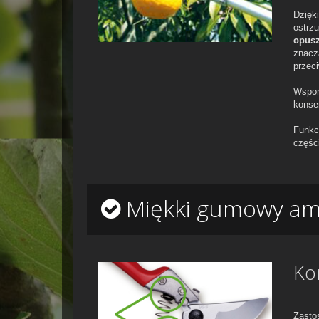
Dzięk
ostrz
opusz
znacz
przeci
Wspom
konse
Funkc
częśc
Miękki gumowy am
Ko
Zast