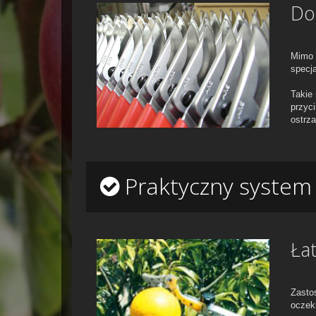
Do
Mimo 
specj
Takie
przyc
ostrza
Praktyczny system "
Ła
Zasto
oczek