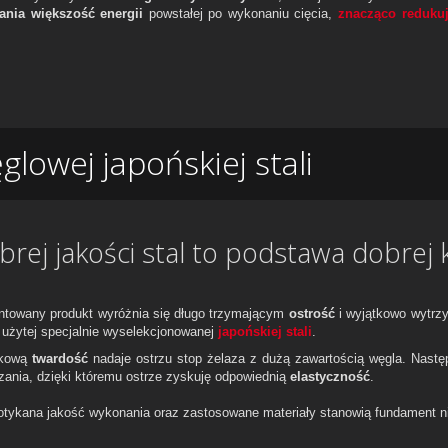
ania większość energii
powstałej po wykonaniu cięcia,
znacząco redukują
lowej japońskiej stali
brej jakości stal to podstawa dobrej 
ntowany produkt wyróżnia się długo trzymającym
ostrość
i wyjątkowo wytrz
i użytej specjalnie wyselekcjonowanej
japońskiej stali
.
tkową
twardość
nadaje ostrzu stop żelaza z dużą zawartością węgla. Nastę
zania, dzięki któremu ostrze zyskuję odpowiednią
elastyczność
.
otykana jakość wykonania oraz zastosowane materiały stanowią fundament 