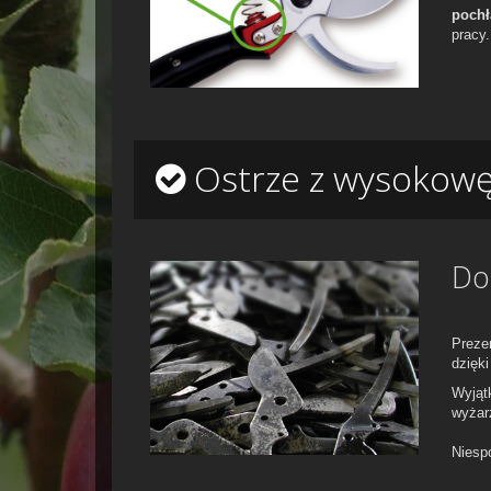
pochł
pracy.
Ostrze z wysokowęg
Do
Preze
dzięk
Wyją
wyżar
Niesp