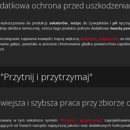
datkowa ochrona przed uszkodzeniami
wykorzystania do produkcji
sekatorów
,
nożyc
do żywopłotów i
pił
ręcznyc
alnej obróbce termicznej, ostrza tego produktu pokryto dodatkowo
twardą po
 rozwiązanie zapewnia krawędzi tnącej większą
twardość
,
odporność
na rdz
inania gałęzi, powstała w procesie chromowania gładka powierzchnia zapobie
ch.
Przytnij i przytrzymaj"
twiejsza i szybsza praca przy zbiorze
sowany w tym sekatorze system
"Przytnij i przytrzymaj"
zaprojektowano
ujących od Swoich narzędzi najwyższej jakości oraz dodatkowych funkcjonal