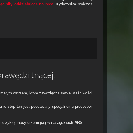
c siły oddziałujące na ręce
użytkownika podczas
krawędzi tnącej.
ymałym ostrzem, które zawdzięcza swoje właściwości
pnie stop ten jest poddawany specjalnemu procesowi
niezwykłej mocy drzemiącej w
narzędziach ARS
.