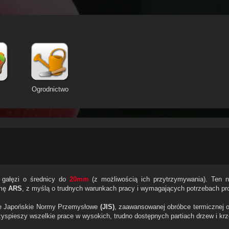
Ogrodnictwo
 gałęzi o średnicy do
20mm
(z możliwością ich przytrzymywania). Ten ni
rmę
ARS
, z myślą o trudnych warunkach pracy i wymagających potrzebach pr
ce Japońskie Normy Przemysłowe
(JIS)
, zaawansowanej obróbce termicznej 
zyspieszy wszelkie prace w wysokich, trudno dostępnych partiach drzew i kr