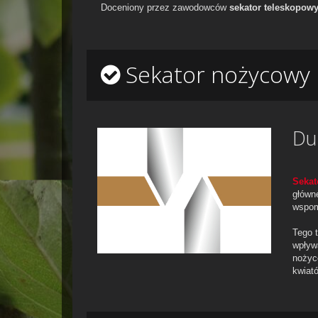
Doceniony przez zawodowców
sekator teleskopo
Sekator nożycowy
Du
Sekat
główn
wspomn
Tego 
wpływ
nożyc
kwiat