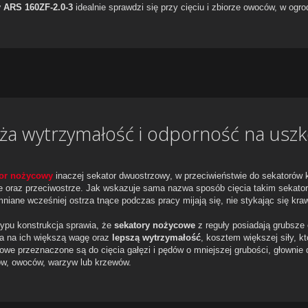
wy ARS
160ZF-2.0-3
idealnie sprawdzi się przy cięciu i zbiorze owoców, w ogrod
ża wytrzymałość i odporność na uszk
or nożycowy
inaczej sekator dwuostrzowy, w przeciwieństwie do sekatorów 
e oraz przeciwostrze. Jak wskazuje sama nazwa sposób cięcia takim sekato
iane wcześniej ostrza tnące podczas pracy mijają się, nie stykając się kra
typu konstrukcja sprawia, że
sekatory nożycowe
z reguły posiadają grubsze
a na ich większą wagę oraz
lepszą wytrzymałość
, kosztem większej siły, k
owe przeznaczone są do cięcia gałęzi i pędów o mniejszej grubości, głownie
ów, owoców, warzyw lub krzewów.