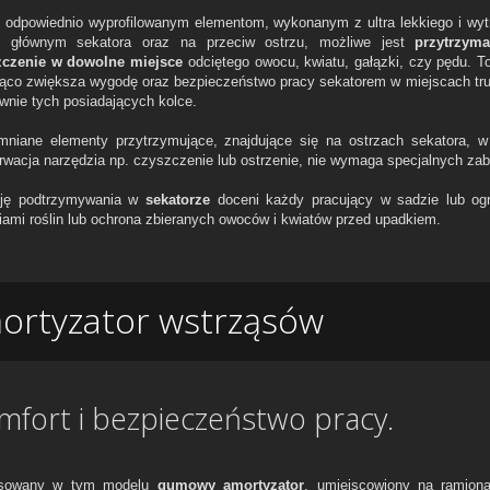
i odpowiednio wyprofilowanym elementom, wykonanym z ultra lekkiego i w
u głównym sekatora oraz na przeciw ostrzu, możliwe jest
przytrzym
czenie w dowolne miejsce
odciętego owocu, kwiatu, gałązki, czy pędu. To 
ąco zwiększa wygodę oraz bezpieczeństwo pracy sekatorem w miejscach trud
wnie tych posiadających kolce.
niane elementy przytrzymujące, znajdujące się na ostrzach sekatora, w
rwacja narzędzia np. czyszczenie lub ostrzenie, nie wymaga specjalnych zab
ję podtrzymywania w
sekatorze
doceni każdy pracujący w sadzie lub ogro
iami roślin lub ochrona zbieranych owoców i kwiatów przed upadkiem.
ortyzator wstrząsów
mfort i bezpieczeństwo pracy.
osowany w tym modelu
gumowy amortyzator
, umiejscowiony na ramiona