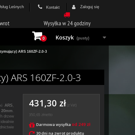
Usług Leśnych
Zaloguj się
Kontakt
zwrot
Wysyłka w 24 godziny
Koszyk
(pusty)
0
rzymujący) ARS 160ZF-2.0-3
y) ARS 160ZF-2.0-3
431,30 zł
(z Vat)
rki
ARS
,
o
20mm
.
350,65 zł
netto
ch drzew
idealnie
od 249 zł
Darmowa wysyłka
dnictwie
30 dni na zwrot produktu