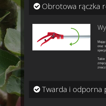
Obrotowa rączka re
Wy
Mając
oraz 
specj
Takie
zmęcz
znacz
Twarda i odporna