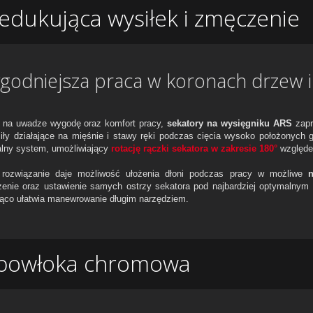
dukująca wysiłek i zmęczenie
godniejsza praca w koronach drzew 
 na uwadze wygodę oraz komfort pracy,
sekatory na wysięgniku ARS
zapr
siły działające na mięśnie i stawy ręki podczas cięcia wysoko położonych g
alny system, umożliwiający
rotację rączki sekatora w zakresie 180°
względe
 rozwiązanie daje możliwość ułożenia dłoni podczas pracy w możliwe
n
enie oraz ustawienie samych ostrzy sekatora pod najbardziej optymalnym 
ąco ułatwia manewrowanie długim narzędziem.
 powłoka chromowa