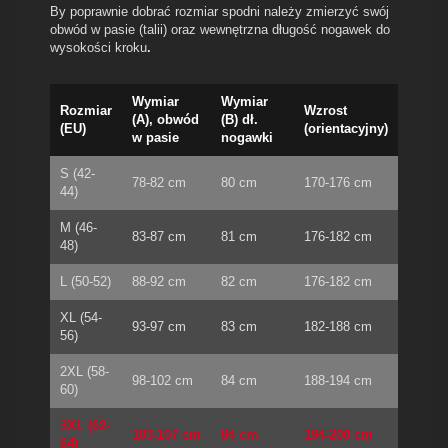
By poprawnie dobrać rozmiar spodni należy zmierzyć swój
obwód w pasie (talii) oraz wewnętrzna długość nogawek do
wysokości kroku
.
Wymiar
Wymiar
Rozmiar
Wzrost
(A), obwód
(B) dł.
(EU)
(orientacyjny)
w pasie
nogawki
S (42-
78-82 cm
80 cm
170-176 cm
44)
M (46-
83-87 cm
81 cm
176-182 cm
48)
L (50-52)
88-92 cm
82 cm
176-182 cm
XL (54-
93-97 cm
83 cm
182-188 cm
56)
2XL (58-
98-102 cm
84 cm
188-194 cm
60)
3XL (62-
103-107 cm
84 cm
194-200 cm
64)