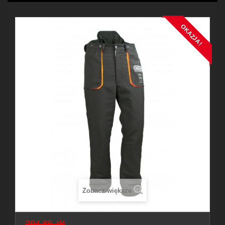
OKAZJA!
Zobacz większe
294,85 zł*