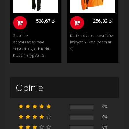
538,67 zł
256,32 zł
Spodnie
Kurtka dla pracowników
antyprzecięciowe
leśnych Yukon (rozmiar
YUKON, ogrodniczki
S)
Klasa 1 (Typ A) - S
Opinie
0%
0%
0%