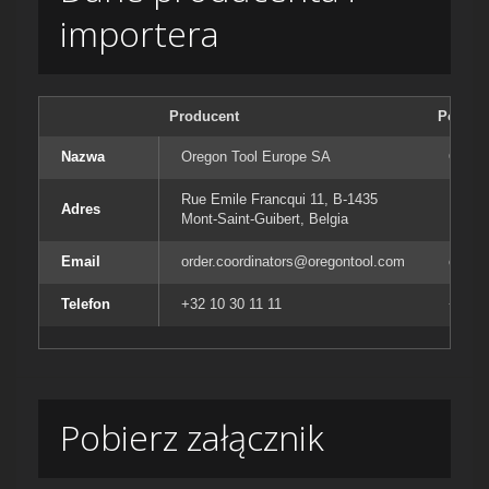
importera
Producent
Podmiot
Nazwa
Oregon Tool Europe SA
Orego
Rue Emile Francqui 11, B-1435
Rue E
Adres
Mont-Saint-Guibert, Belgia
Mont-S
Email
order.coordinators@oregontool.com
order
Telefon
+32 10 30 11 11
+32 10
Pobierz załącznik