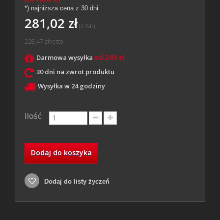
*) najniższa cena z 30 dni
281,02 zł
(z Vat)
228,47 zł
netto
od 249 zł
Darmowa wysyłka
30 dni na zwrot produktu
Wysyłka w 24 godziny
Ilość
Dodaj do koszyka
Dodaj do listy życzeń