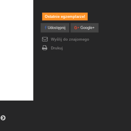
Ostatnie egzemplarze!
Udostępnij
Google+
Wyślij do znajomego
Drukuj