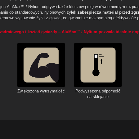
gon AluMax™ / Nylium odgrywa także kluczową rolę w równomiernym rozpras
aniu do standardowych, nylonowych żyłek
zabezpiecza materiał przed zgr
oblemowe wysuwanie żyłki z głowic, co gwarantuje maksymalną efektywność 
kwadratowego i kształt gwiazdy – AluMax™ / Nylium pozwala idealnie do
Zwiększona wytrzymałość
Podwyższona odporność
na sklejanie