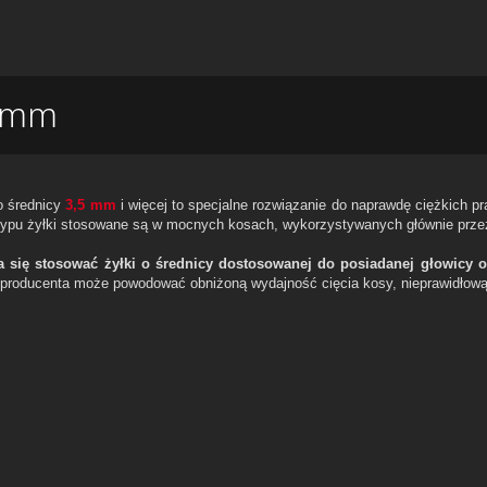
8 mm
 o średnicy
3,5 mm
i więcej to specjalne rozwiązanie do naprawdę ciężkich p
typu żyłki stosowane są w mocnych kosach, wykorzystywanych głównie prz
a się stosować żyłki o średnicy dostosowanej do posiadanej głowicy 
 producenta może powodować obniżoną wydajność cięcia kosy, nieprawidłową 