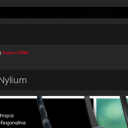
ej
Oregon 110980.
 Nylium