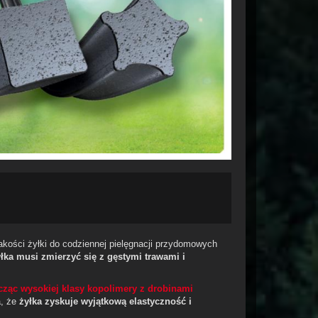
akości żyłki do codziennej pielęgnacji przydomowych
łka musi zmierzyć się z gęstymi trawami i
cząc wysokiej klasy kopolimery z drobinami
a, że
żyłka zyskuje wyjątkową elastyczność i