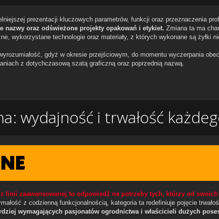
telniejszej prezentacji kluczowych parametrów, funkcji oraz przeznaczenia pr
e nazwy oraz odświeżone projekty opakowań i etykiet.
Zmiana ta ma chara
ne, wykorzystane technologie oraz materiały, z których wykonane są żyłki ni
wyrozumiałość, gdyż w okresie przejściowym, do momentu wyczerpania o
niach z dotychczasową szatą graficzną oraz poprzednią nazwą.
: wydajność i trwałość każdeg
 z linii zaawansowanej to odpowiedź na potrzeby tych, którzy od swoic
małość z codzienną funkcjonalnością, kategoria ta redefiniuje pojęcie trwało
rdziej wymagających pasjonatów ogrodnictwa i właścicieli dużych poses