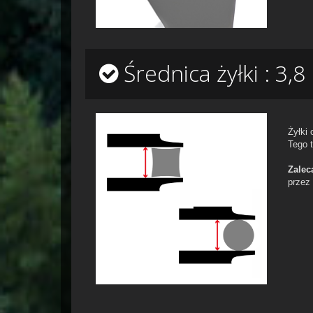
Średnica żyłki : 3,
Żyłki
Tego 
Zalec
przez