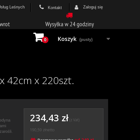
Usług Leśnych
Zaloguj się
Kontakt
zwrot
Wysyłka w 24 godziny
Koszyk
(pusty)
0
x 42cm x 220szt.
234,43 zł
(z Vat)
jedyna
kami
190,59 zł
netto
arośli.
od 249 zł