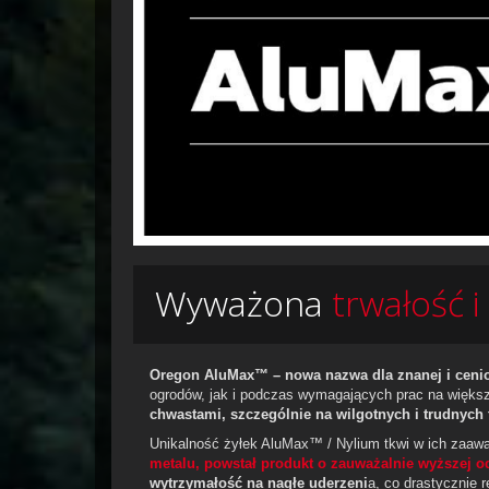
Wyważona
trwałość i
Oregon AluMax™ – nowa nazwa dla znanej i cenion
ogrodów, jak i podczas wymagających prac na większ
chwastami, szczególnie na wilgotnych i trudnych 
Unikalność żyłek AluMax™ / Nylium tkwi w ich zaawa
metalu, powstał produkt o zauważalnie wyższej odp
wytrzymałość na nagłe uderzeni
a, co drastycznie 