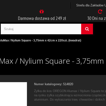
Strefa dla Zakładów 
Darmowa dostawa od 249 zł
30 Dni na 
AluMax / Nylium Square - 3,75mm x 42cm x 220szt. (kwadrat)
Max / Nylium Square - 3,75mm 
Numer katalogowy:
514820
Żyłka do kos OREGON Alumax / Nylium Square to 
na rynku żyłka szybkotnąca wzmocniona cząstecz
aluminium. Do wykaszania traw, chwastów i dzikich z