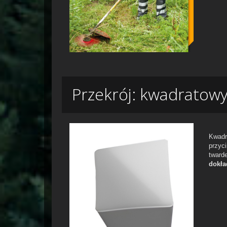
Przekrój: kwadratow
Kwadr
przyci
tward
dokła