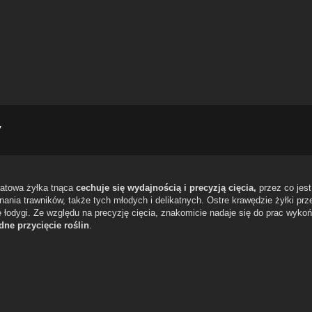
y
atowa żyłka tnąca
cechuje się wydajnością i precyzją cięcia,
przez co jes
nania trawników, także tych młodych i delikatnych. Ostre krawędzie żyłki prze
e łodygi. Ze względu na precyzję cięcia, znakomicie nadaje się do prac wyk
dne przycięcie roślin
.