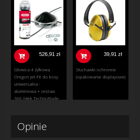
526,91 zł
39,91 zł
Głowica 4 żyłkowa
Słuchawki ochronne
Oregon Jet-Fit do kosy
(opakowanie displayowe)
uniwersalna -
aluminiowa + zestaw
360 żyłek Techni-Blade
Opinie