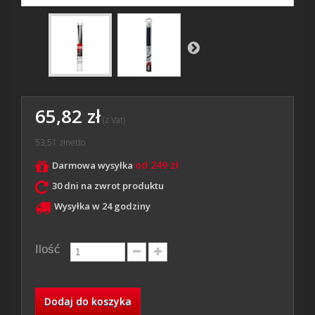
65,82 zł
(z Vat)
53,51 zł
netto
od 249 zł
Darmowa wysyłka
30 dni na zwrot produktu
Wysyłka w 24 godziny
Ilość
Dodaj do koszyka