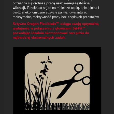
odznacza się
cichszą pracą oraz mniejszą ilością
wibracji.
Przekłada się to na mniejsze obciążenie silnika i
bardziej ekonomiczne zużycie paliwa, gwarantując
maksymalną efektywność pracy bez zbędnych przestojów.
Sztywna Oregon Flexiblade™ osiąga swoją optymalną
wydajność w połączeniu z głowicami Jet-Fit™,
pozwalając idealnie skomponować narzędzie do
najbardziej ekstremalnych zadań.