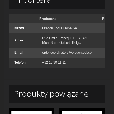
Producent
Podmiot
Nazwa
Oregon Tool Europe SA
Orego
Rue Emile Francqui 11, B-1435
Rue E
Adres
Mont-Saint-Guibert, Belgia
Mont-S
Email
order.coordinators@oregontool.com
order
Telefon
+32 10 30 11 11
+32 10
Produkty powiązane