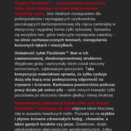
Oregon Flexiblade™ – zaawansowana technicznie
żylka, która definiuje na nowo dotychczasowe
standardy cięcia.
Jest idealnym rozwiązaniem dla
profesjonalistów i wymagających użytkowników,
poszukujących bezkompromisowej siły cięcia zamkniętej w
elastycznej i wygodnej formie żyłki nylonowej. Sprawdza
się wszędzie tam, gdzie tradycyjne rozwiązania zawodzą –
na silnie zachwaszczonych terenach, nieregularnie
koszonych łąkach i nieużytkach.
Unikalność żyłek Flexiblade™ tkwi w ich
zaawansowanej, dwukomponentowej strukturze.
Wyjątkowo gruby i wytrzymały rdzeń został otoczony
wzmocnionym, ząbkowanym poszyciem. T
aka
kompozycja materiałowa sprawia, że żyłka zyskuje
dużą siłę tnącą oraz podwyższoną odporność na
zrywanie i ścieranie. Karbowana powierzchnia podczas
pracy działa jak ostrze piły
– wiele ostrych krawędzi żyłki
pozostawia po skoszeniu idealnie gładką i równą strukturę.
Opatentowany, ząbkowany kształt żyłek serii Oregon
Flexiblade™
działający jak piła
odgrywa także kluczową
rolę w usuwaniu twardszych roślin. Pozwala on na
szybkie
i płynne ścinanie zdrewniałych łodyg , chwastów, a
także gęstych krzaków czy jeżyn.
Dodatkowo, dzięki
udoskonalonym właściwościom aerodynamicznym, żyłka