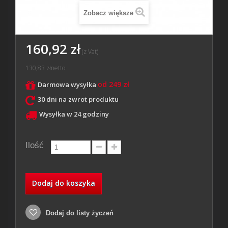
Zobacz większe
160,92 zł
(z Vat)
130,83 zł
netto
od 249 zł
Darmowa wysyłka
30 dni na zwrot produktu
Wysyłka w 24 godziny
Ilość
Dodaj do koszyka
Dodaj do listy życzeń