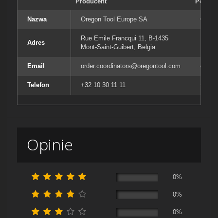
Producent
Podmiot
Nazwa
Oregon Tool Europe SA
Orego
Rue Emile Francqui 11, B-1435
Rue E
Adres
Mont-Saint-Guibert, Belgia
Mont-S
Email
order.coordinators@oregontool.com
order
Telefon
+32 10 30 11 11
+32 10
Opinie
0%
0%
0%