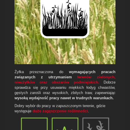
Żyłka przeznaczona do
wymagających pracach
związanych z utrzymaniem
terenów zielonych,
nieużytków oraz obszarów podmiejskich.
Dobrze
sprawdza się przy usuwaniu miękkich łodyg chwastów,
gęstych zarośli oraz wysokich, zbitych traw, zapewniając
wysoką wydajność pracy nawet w trudnych warunkach.
Dobry wybór do pracy w zapuszczonym terenie, gdzie
występuje
duże zagęszczenie roślinności
.