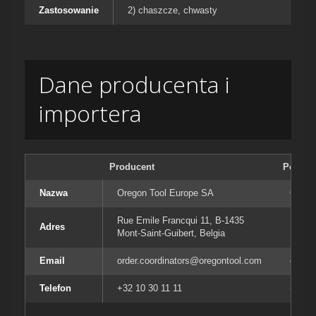
Zastosowanie
2) chaszcze, chwasty
Dane producenta i
importera
Producent
Podmiot
Nazwa
Oregon Tool Europe SA
Orego
Rue Emile Francqui 11, B-1435
Rue E
Adres
Mont-Saint-Guibert, Belgia
Mont-S
Email
order.coordinators@oregontool.com
order
Telefon
+32 10 30 11 11
+32 10