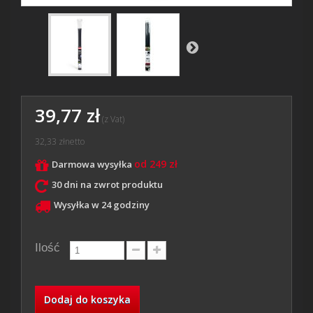
39,77 zł
(z Vat)
32,33 zł
netto
od 249 zł
Darmowa wysyłka
30 dni na zwrot produktu
Wysyłka w 24 godziny
Ilość
Dodaj do koszyka