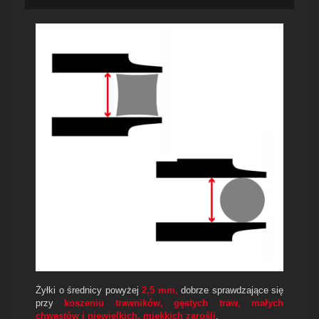
Żyłki o średnicy powyżej
2,5 mm,
dobrze sprawdzające się
przy
koszeniu trawników, gęstych traw, małych
chwastów i niewielkich, miękkich zarośli
.