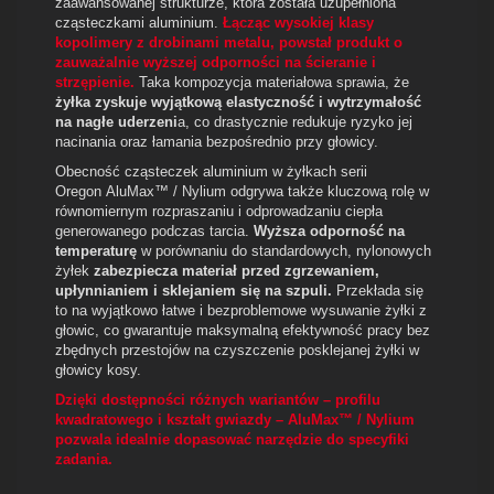
zaawansowanej strukturze, która została uzupełniona
cząsteczkami aluminium.
Łącząc wysokiej klasy
kopolimery z drobinami metalu, powstał produkt o
zauważalnie wyższej odporności na ścieranie i
strzępienie.
Taka kompozycja materiałowa sprawia, że
żyłka zyskuje wyjątkową elastyczność i wytrzymałość
na nagłe uderzeni
a, co drastycznie redukuje ryzyko jej
nacinania oraz łamania bezpośrednio przy głowicy.
Obecność cząsteczek aluminium w żyłkach serii
Oregon AluMax™ / Nylium odgrywa także kluczową rolę w
równomiernym rozpraszaniu i odprowadzaniu ciepła
generowanego podczas tarcia.
Wyższa odporność na
temperaturę
w porównaniu do standardowych, nylonowych
żyłek
zabezpiecza materiał przed zgrzewaniem,
upłynnianiem i sklejaniem się na szpuli.
Przekłada się
to na wyjątkowo łatwe i bezproblemowe wysuwanie żyłki z
głowic, co gwarantuje maksymalną efektywność pracy bez
zbędnych przestojów na czyszczenie posklejanej żyłki w
głowicy kosy.
Dzięki dostępności różnych wariantów – profilu
kwadratowego i kształt gwiazdy – AluMax™ / Nylium
pozwala idealnie dopasować narzędzie do specyfiki
zadania.